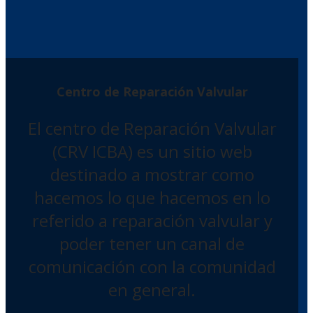
Centro de Reparación Valvular
El centro de Reparación Valvular
(CRV ICBA) es un sitio web
destinado a mostrar como
hacemos lo que hacemos en lo
referido a reparación valvular y
poder tener un canal de
comunicación con la comunidad
en general.