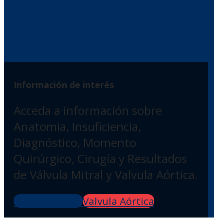
Información de interés
Acceda a información sobre
Anatomia, Insuficiencia,
Diagnóstico, Momento
Quirúrgico, Cirugía y Resultados
de Válvula Mitral y Valvula Aórtica.
Válvula Mitral
Valvula Aórtica