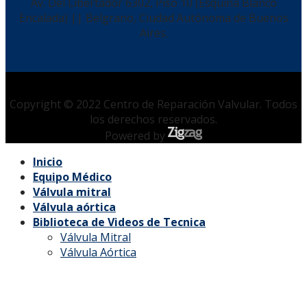
Av. Del Libertador 6302, Piso 10 (Esquina Blanco
Encalada) || Belgrano, Ciudad Autónoma de Buenos
Aires.
Copyright © 2022 Centro de Reparación Valvular. Todos
los derechos reservados.
Powered by
Inicio
Equipo Médico
Válvula mitral
Válvula aórtica
Biblioteca de Videos de Tecnica
Válvula Mitral
Válvula Aórtica