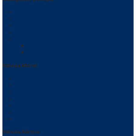
Inicio
Equipo Médico
Válvula mitral
Válvula aórtica
Biblioteca de Videos de Tecnica
Válvula Mitral
Válvula Aórtica
Válvula Mitral
Anatomía Mitral
Insuficiencia Mitral
Diagnóstico Mitral
Momento Quirúrgico
Cirugía Mitral
Resultados
Videos
Válvula Aórtica