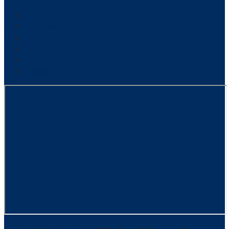
Anatomía Aórtica
Insuficiencia Aórtica
Cirugía Aórtica
Momento quirúrgico
Resultados
Videos