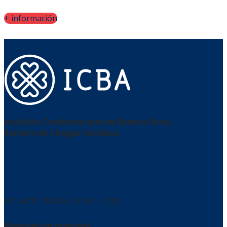
+ información
Instituto Cardiovascular de Buenos Aires.
Servicio de Cirugía Cardíaca.
cirugiacardiaca@icba.com.ar
crvalvularicba@gmail.com
011 4105-7500 Int. 3102 – 3103
Navegación principal